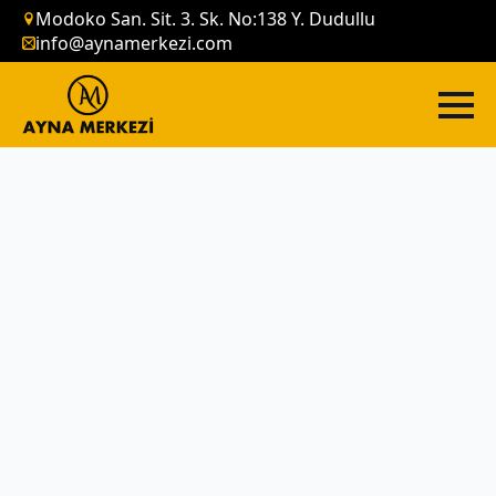
Modoko San. Sit. 3. Sk. No:138 Y. Dudullu
info@aynamerkezi.com