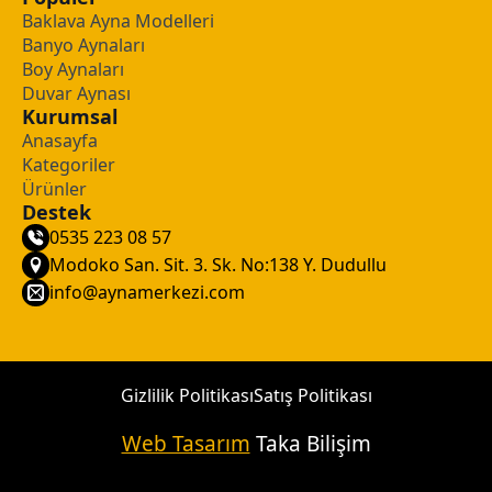
Baklava Ayna Modelleri
Banyo Aynaları
Boy Aynaları
Duvar Aynası
Kurumsal
Anasayfa
Kategoriler
Ürünler
Destek
0535 223 08 57
Modoko San. Sit. 3. Sk. No:138 Y. Dudullu
info@aynamerkezi.com
Gizlilik Politikası
Satış Politikası
Web Tasarım
Taka Bilişim