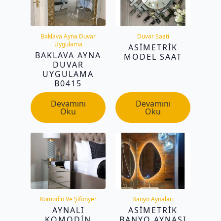
Baklava Ayna Duvar
Duvar Saati
Uygulama
ASIMETRIK
BAKLAVA AYNA
MODEL SAAT
DUVAR
UYGULAMA
B0415
Devamını
Devamını
Oku
Oku
Komodin Ve Şifonyer
Banyo Aynaları
AYNALI
ASIMETRIK
KOMODIN
BANYO AYNASI