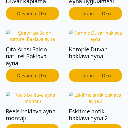
Duvar kaplama
Ayna uygulaması
Devamını Oku
Devamını Oku
Çıta Arası Salon
Komple Duvar
naturel Baklava
baklava ayna
ayna
Devamını Oku
Devamını Oku
Reels baklava ayna
Eskitme antik
montajı
baklava ayna 2