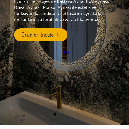
Evinizin her köşesine Baklava Ayna, Boy Aynası,
Duvar Aynası, Konsol Aynası ile estetik ve
fonksiyon kazandıran özel tasarım aynalarla,
mekânlarınıza ferahlık ve zarafet katıyoruz.
Ürünleri İncele