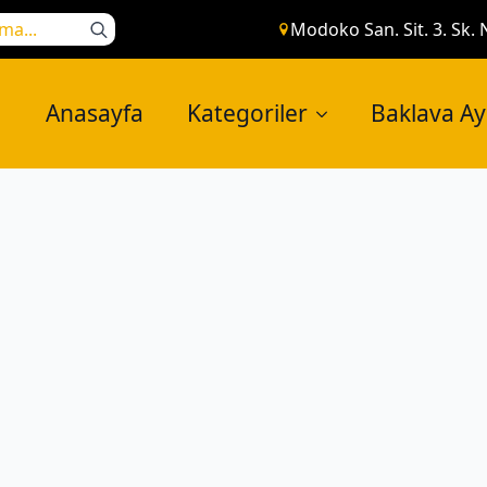
Search
Modoko San. Sit. 3. Sk. 
for:
Anasayfa
Kategoriler
Baklava A