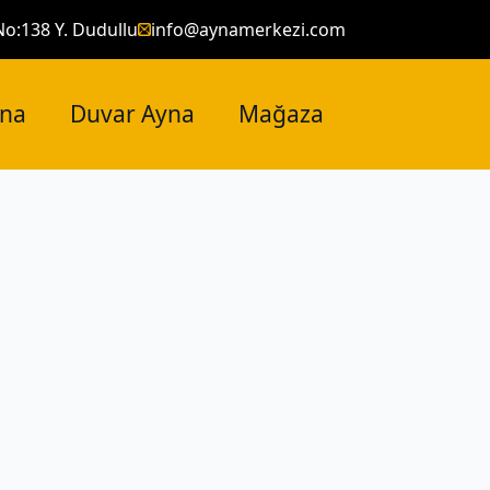
No:138 Y. Dudullu
info@aynamerkezi.com
yna
Duvar Ayna
Mağaza