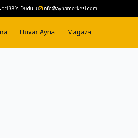
No:138 Y. Dudullu
info@aynamerkezi.com
yna
Duvar Ayna
Mağaza