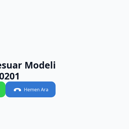
esuar Modeli
0201
Hemen Ara