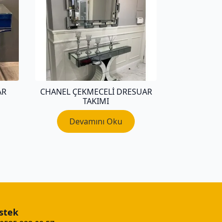
AR
CHANEL ÇEKMECELI DRESUAR
TAKIMI
Devamını Oku
stek