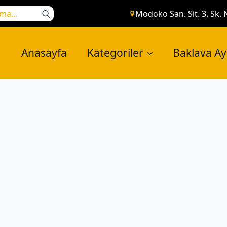
Search
Modoko San. Sit. 3. Sk. 
for:
Anasayfa
Kategoriler
Baklava A