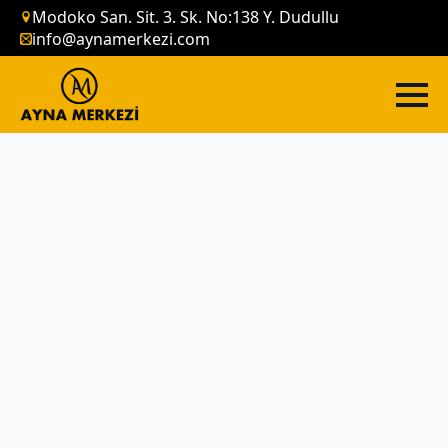
Modoko San. Sit. 3. Sk. No:138 Y. Dudullu
info@aynamerkezi.com