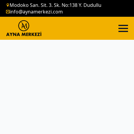
Modoko San. Sit. 3. Sk. No:138 Y. Dudullu
info@aynamerkezi.com