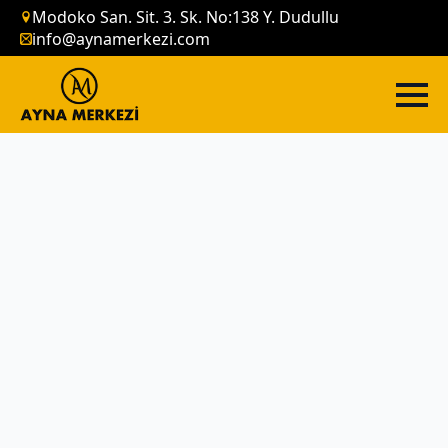
Modoko San. Sit. 3. Sk. No:138 Y. Dudullu
info@aynamerkezi.com