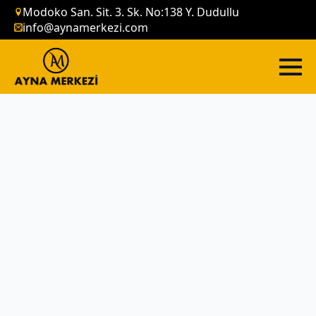
Modoko San. Sit. 3. Sk. No:138 Y. Dudullu
info@aynamerkezi.com