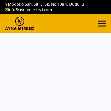
Modoko San. Sit. 3. Sk. No:138 Y. Dudullu
info@aynamerkezi.com