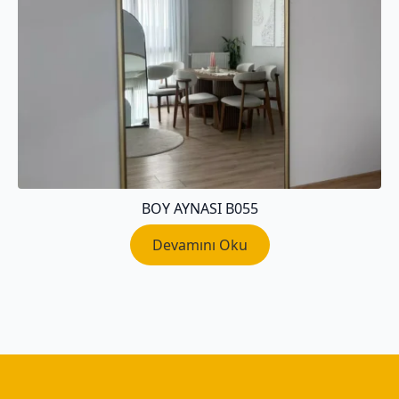
BOY AYNASI B055
Devamını Oku