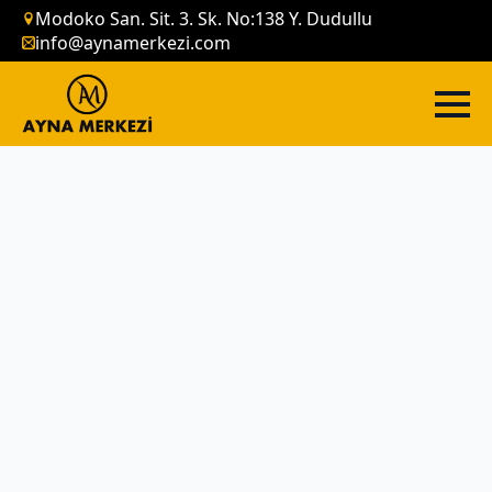
Modoko San. Sit. 3. Sk. No:138 Y. Dudullu
info@aynamerkezi.com