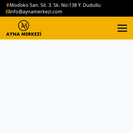
Modoko San. Sit. 3. Sk. No:138 Y. Dudullu
info@aynamerkezi.com