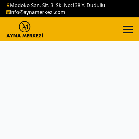
Modoko San. Sit. 3. Sk. No:138 Y. Dudullu
info@aynamerkezi.com