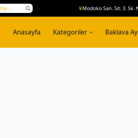
Search
Modoko San. Sit. 3. Sk. 
for:
Anasayfa
Kategoriler
Baklava A