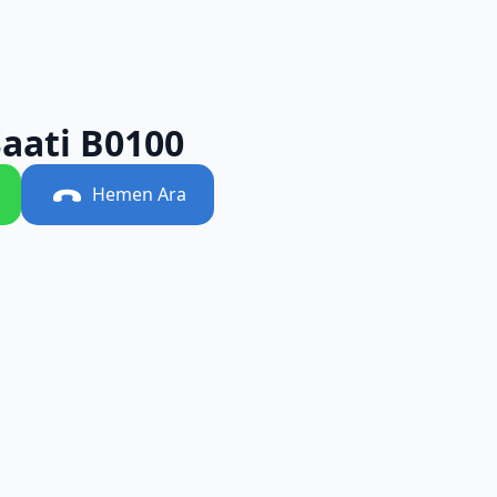
aati B0100
Hemen Ara