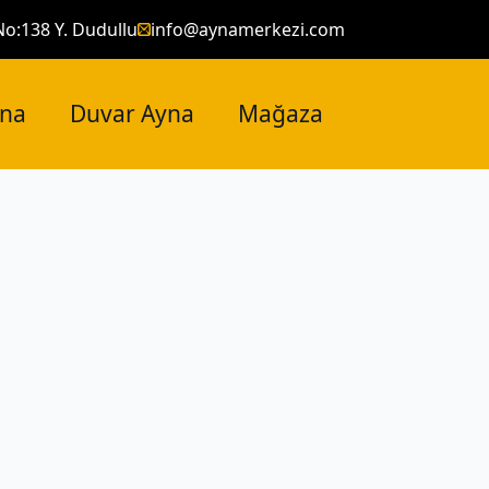
No:138 Y. Dudullu
info@aynamerkezi.com
yna
Duvar Ayna
Mağaza