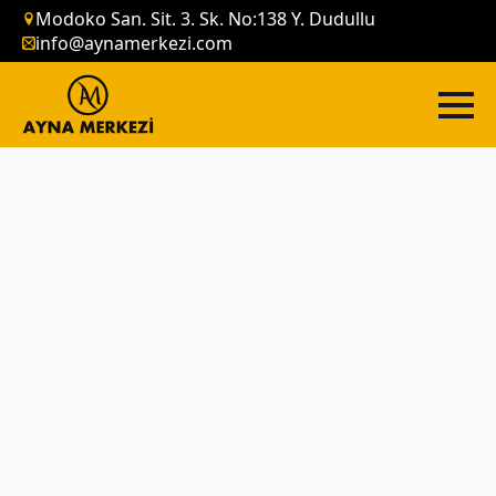
Modoko San. Sit. 3. Sk. No:138 Y. Dudullu
info@aynamerkezi.com