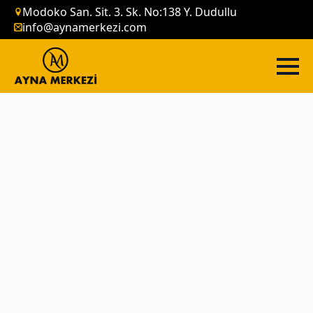
Modoko San. Sit. 3. Sk. No:138 Y. Dudullu
info@aynamerkezi.com