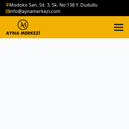
Modoko San. Sit. 3. Sk. No:138 Y. Dudullu
info@aynamerkezi.com