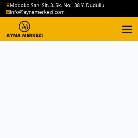
Modoko San. Sit. 3. Sk. No:138 Y. Dudullu
info@aynamerkezi.com