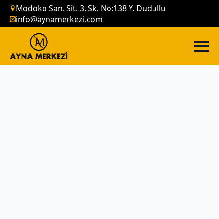
Modoko San. Sit. 3. Sk. No:138 Y. Dudullu
info@aynamerkezi.com