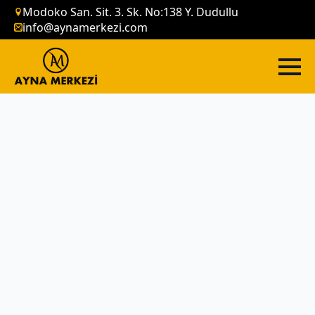
Modoko San. Sit. 3. Sk. No:138 Y. Dudullu
info@aynamerkezi.com