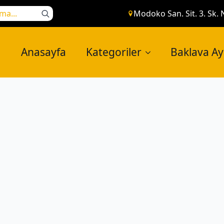
Search
Modoko San. Sit. 3. Sk. 
for:
Anasayfa
Kategoriler
Baklava A