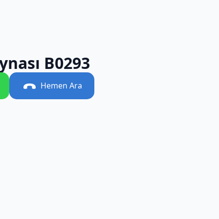
ynası B0293
Hemen Ara