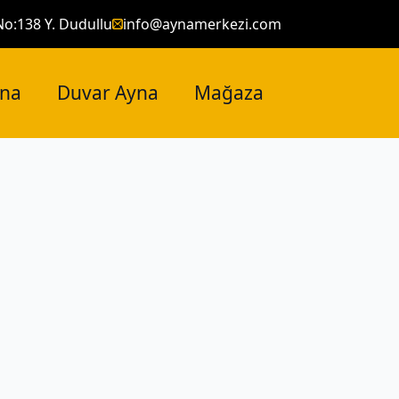
No:138 Y. Dudullu
info@aynamerkezi.com
yna
Duvar Ayna
Mağaza