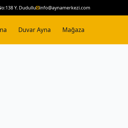
No:138 Y. Dudullu
info@aynamerkezi.com
yna
Duvar Ayna
Mağaza