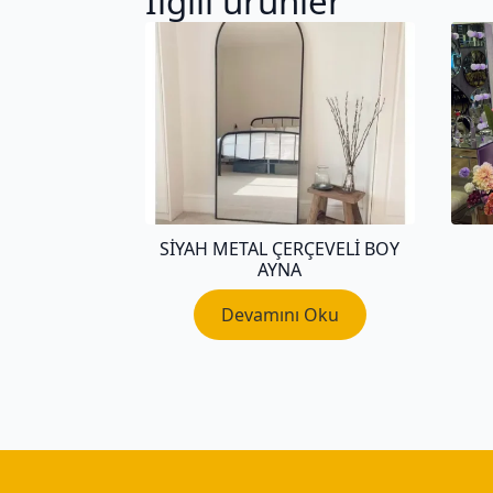
İlgili ürünler
SIYAH METAL ÇERÇEVELI BOY
AYNA
Devamını Oku