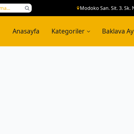
Search
Modoko San. Sit. 3. Sk. 
for:
Anasayfa
Kategoriler
Baklava A