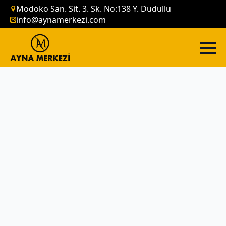
Modoko San. Sit. 3. Sk. No:138 Y. Dudullu
info@aynamerkezi.com