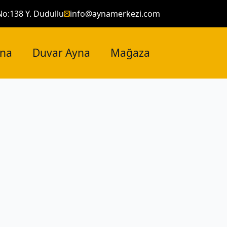
No:138 Y. Dudullu
info@aynamerkezi.com
yna
Duvar Ayna
Mağaza