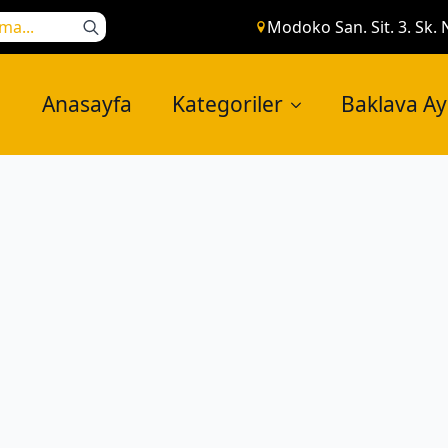
Search
Modoko San. Sit. 3. Sk. 
for:
Anasayfa
Kategoriler
Baklava A