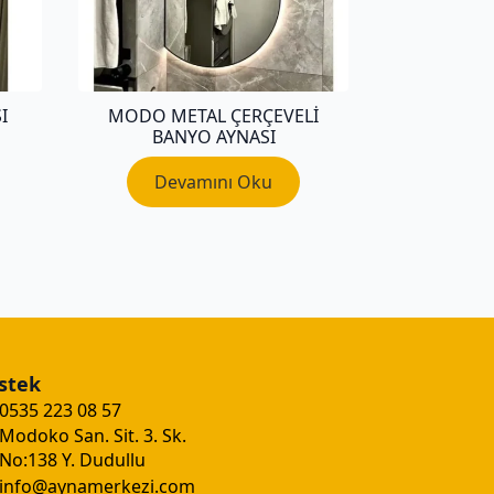
I
MODO METAL ÇERÇEVELI
BANYO AYNASI
Devamını Oku
stek
0535 223 08 57
Modoko San. Sit. 3. Sk.
No:138 Y. Dudullu
info@aynamerkezi.com