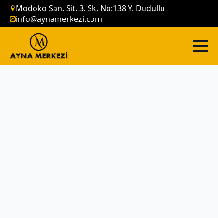
Modoko San. Sit. 3. Sk. No:138 Y. Dudullu
info@aynamerkezi.com