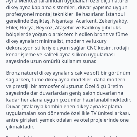
Ayna Merkezi tarafından uygulanan özel ölçü naturel
dikey ayna kaplama sistemleri, duvar yapısına uygun
profesyonel montaj teknikleri ile hazırlanır. İstanbul
genelinde Beşiktaş, Nişantaşı, Acarkent, Zekeriyaköy,
Etiler, Florya, Beykoz, Ataşehir ve Kadıköy gibi lüks
bölgelerde yoğun olarak tercih edilen bronz ve füme
dikey aynalar; minimalist, modern ve luxury
dekorasyon stilleriyle uyum sağlar. CNC kesim, rodajlı
kenar işleme ve kaliteli ayna silikon uygulaması
sayesinde uzun ömürlü kullanım sunar.
Bronz naturel dikey aynalar sıcak ve soft bir görünüm
sağlarken, füme dikey ayna modelleri daha modern
ve prestijli bir atmosfer oluşturur. Özel ölçü üretim
sayesinde dar duvarlardan geniş salon duvarlarına
kadar her alana uygun çözümler hazırlanabilmektedir.
Duvar çıtalarıyla kombinlenen dikey ayna kaplama
uygulamaları son dönemde özellikle TV ünitesi arkası,
antre girişleri, yemek odaları ve otel projelerinde öne
çıkmaktadır.