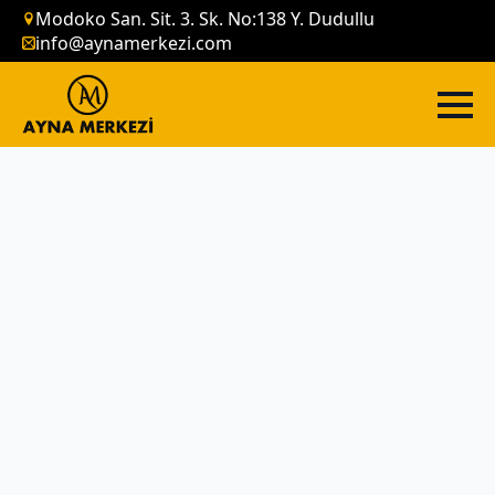
Modoko San. Sit. 3. Sk. No:138 Y. Dudullu
info@aynamerkezi.com