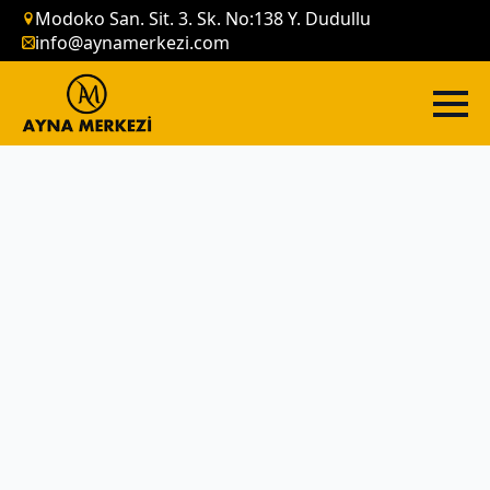
Modoko San. Sit. 3. Sk. No:138 Y. Dudullu
info@aynamerkezi.com