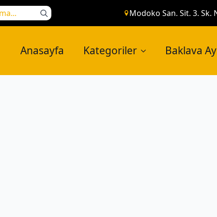
Search
Modoko San. Sit. 3. Sk. 
for:
Anasayfa
Kategoriler
Baklava A