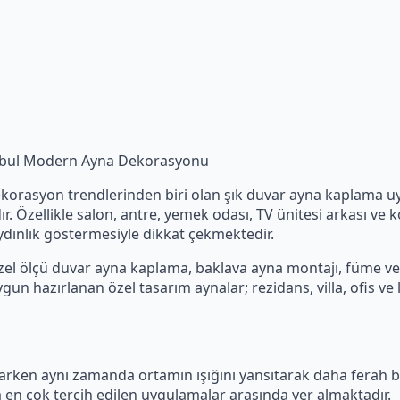
anbul Modern Ayna Dekorasyonu
rasyon trendlerinden biri olan şık duvar ayna kaplama uygu
. Özellikle salon, antre, yemek odası, TV ünitesi arkası ve 
ydınlık göstermesiyle dikkat çekmektedir.
zel ölçü duvar ayna kaplama, baklava ayna montajı, füme ve
 hazırlanan özel tasarım aynalar; rezidans, villa, ofis ve l
tarken aynı zamanda ortamın ışığını yansıtarak daha ferah
 en çok tercih edilen uygulamalar arasında yer almaktadır.