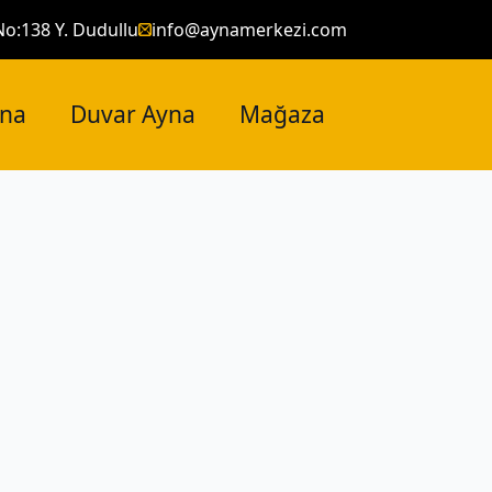
No:138 Y. Dudullu
info@aynamerkezi.com
yna
Duvar Ayna
Mağaza