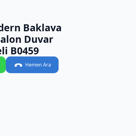
dern Baklava
Salon Duvar
li B0459
Hemen Ara