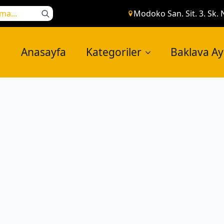
Search
Modoko San. Sit. 3. Sk. 
for:
Anasayfa
Kategoriler
Baklava A