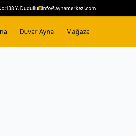
No:138 Y. Dudullu
info@aynamerkezi.com
yna
Duvar Ayna
Mağaza