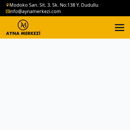
Modoko San. Sit. 3. Sk. No:138 Y. Dudullu
info@aynamerkezi.com