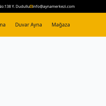
No:138 Y. Dudullu
info@aynamerkezi.com
yna
Duvar Ayna
Mağaza