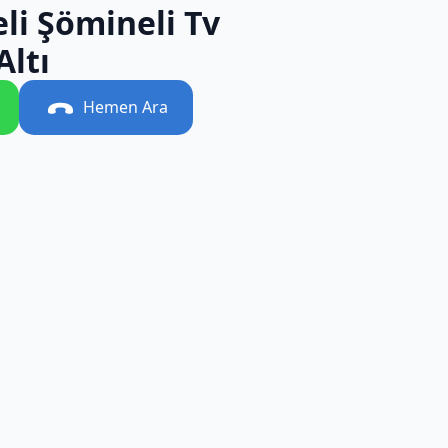
li Şömineli Tv
Altı
Hemen Ara