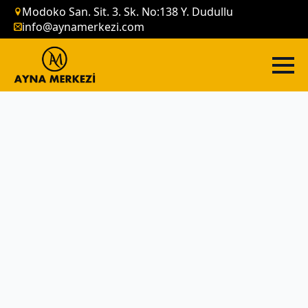
Modoko San. Sit. 3. Sk. No:138 Y. Dudullu
info@aynamerkezi.com