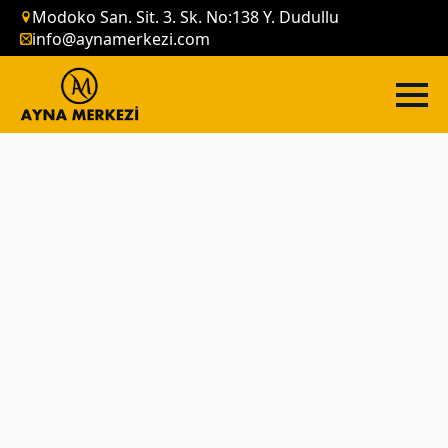
Modoko San. Sit. 3. Sk. No:138 Y. Dudullu
info@aynamerkezi.com