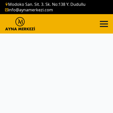
Modoko San. Sit. 3. Sk. No:138 Y. Dudullu
info@aynamerkezi.com