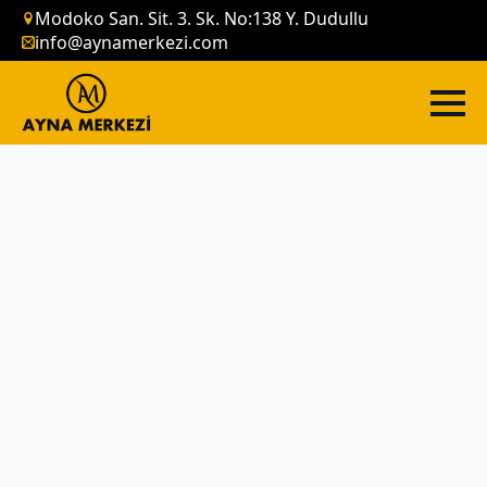
Modoko San. Sit. 3. Sk. No:138 Y. Dudullu
info@aynamerkezi.com