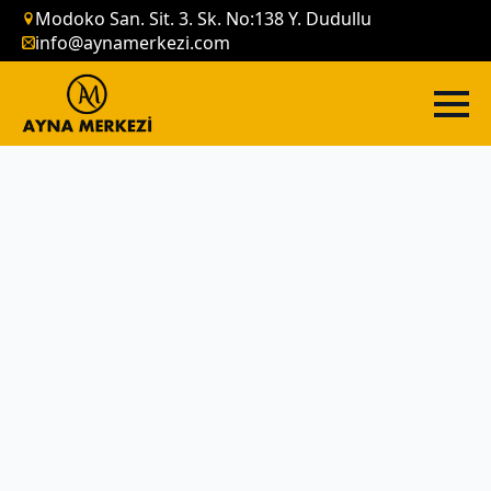
Modoko San. Sit. 3. Sk. No:138 Y. Dudullu
info@aynamerkezi.com