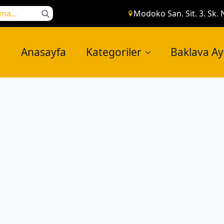
Search
Modoko San. Sit. 3. Sk. 
for:
Anasayfa
Kategoriler
Baklava A