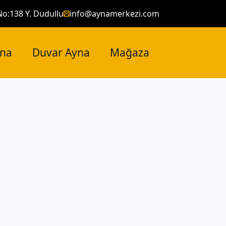
No:138 Y. Dudullu
info@aynamerkezi.com
yna
Duvar Ayna
Mağaza