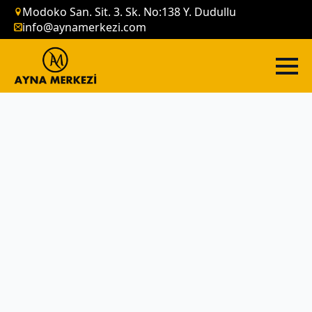
Modoko San. Sit. 3. Sk. No:138 Y. Dudullu
info@aynamerkezi.com