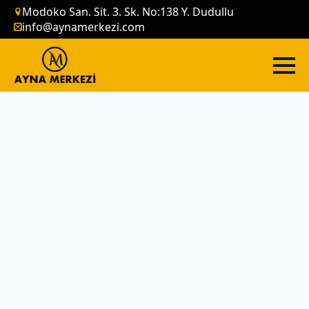
Modoko San. Sit. 3. Sk. No:138 Y. Dudullu
info@aynamerkezi.com