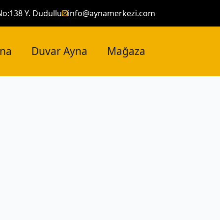
No:138 Y. Dudullu
info@aynamerkezi.com
yna
Duvar Ayna
Mağaza