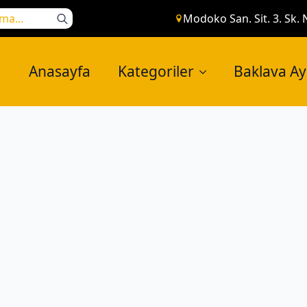
Search
Modoko San. Sit. 3. Sk. 
for:
Anasayfa
Kategoriler
Baklava A