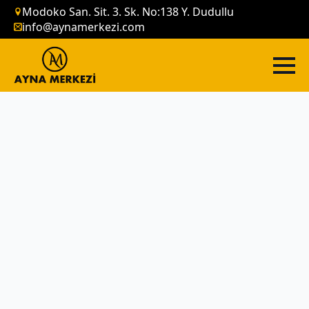
Modoko San. Sit. 3. Sk. No:138 Y. Dudullu
info@aynamerkezi.com