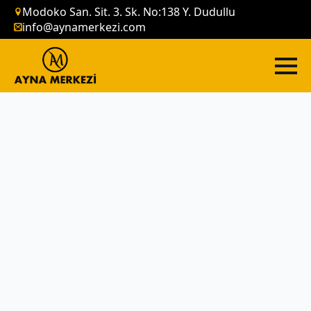
Modoko San. Sit. 3. Sk. No:138 Y. Dudullu
info@aynamerkezi.com