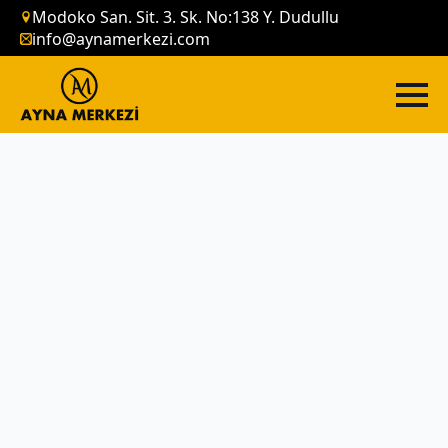
Modoko San. Sit. 3. Sk. No:138 Y. Dudullu
info@aynamerkezi.com