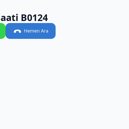
aati B0124
Hemen Ara