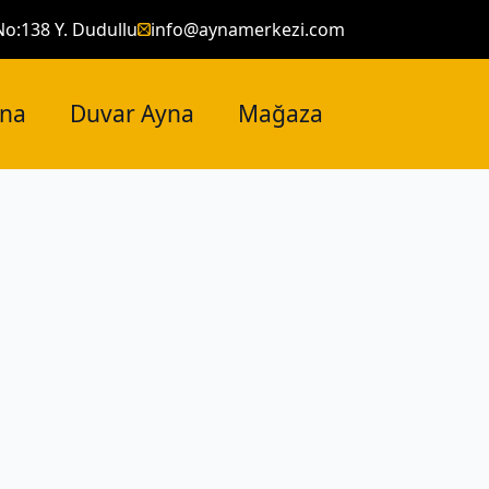
No:138 Y. Dudullu
info@aynamerkezi.com
yna
Duvar Ayna
Mağaza