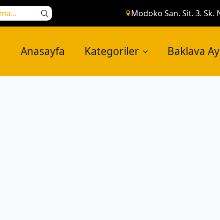
Search
Modoko San. Sit. 3. Sk. 
for:
Anasayfa
Kategoriler
Baklava A