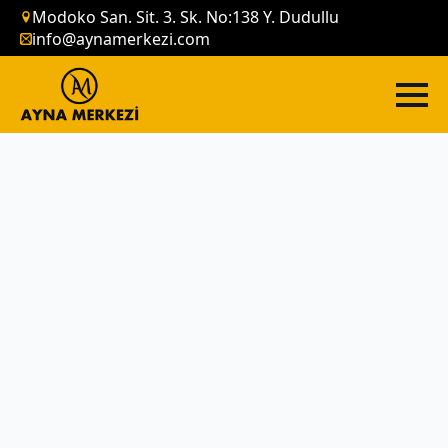
Modoko San. Sit. 3. Sk. No:138 Y. Dudullu
info@aynamerkezi.com