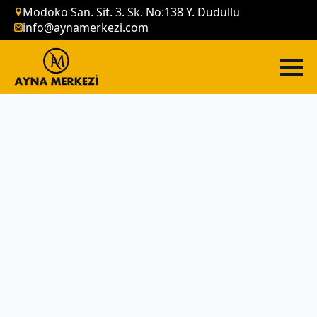
Modoko San. Sit. 3. Sk. No:138 Y. Dudullu
info@aynamerkezi.com