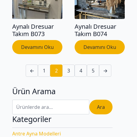
Aynalı Dresuar
Aynalı Dresuar
Takım B073
Takım B074
Devamını Oku
Devamını Oku
←
1
2
3
4
5
→
Ürün Arama
Ara:
Ara
Kategoriler
Antre Ayna Modelleri