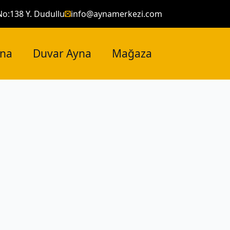
No:138 Y. Dudullu
info@aynamerkezi.com
yna
Duvar Ayna
Mağaza