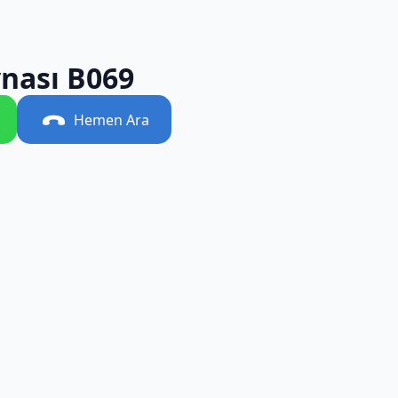
nası B069
Hemen Ara