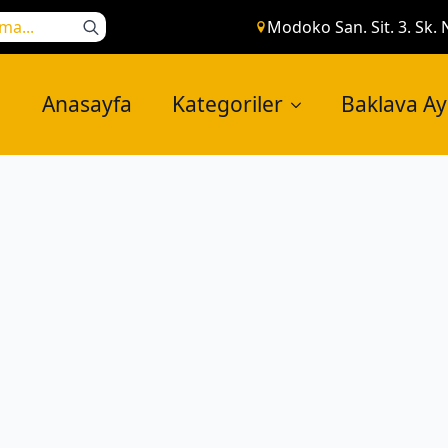
Search
Modoko San. Sit. 3. Sk. 
for:
Anasayfa
Kategoriler
Baklava A