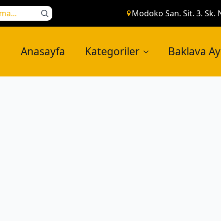
Search
Modoko San. Sit. 3. Sk. 
for:
Anasayfa
Kategoriler
Baklava A