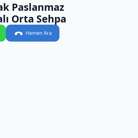
ak Paslanmaz
lı Orta Sehpa
Hemen Ara