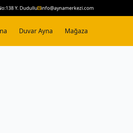
No:138 Y. Dudullu
info@aynamerkezi.com
yna
Duvar Ayna
Mağaza