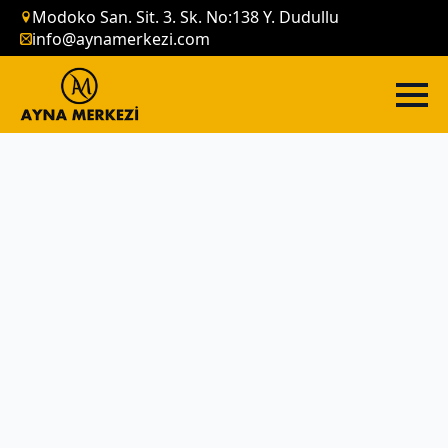
Modoko San. Sit. 3. Sk. No:138 Y. Dudullu
info@aynamerkezi.com